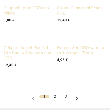
Chupachup de CBD con
Crema Cannathol Scars
chicle
40g
1,00
€
12,40
€
Gel para la piel Plant of
Bebida Zen CBD sabor a
Life Canna Aloe vera con
frutos rojos. 70mg
CBD.
4,96
€
12,40
€
1
2
3