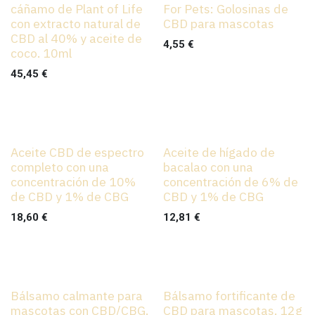
cáñamo de Plant of Life
For Pets: Golosinas de
con extracto natural de
CBD para mascotas
CBD al 40% y aceite de
4,55
€
coco. 10ml
45,45
€
Aceite CBD de espectro
Aceite de hígado de
completo con una
bacalao con una
concentración de 10%
concentración de 6% de
de CBD y 1% de CBG
CBD y 1% de CBG
18,60
€
12,81
€
Bálsamo calmante para
Bálsamo fortificante de
mascotas con CBD/CBG.
CBD para mascotas. 12g